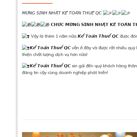
𝘔𝘜̛̀𝘕𝘎 𝘚𝘐𝘕𝘏 𝘕𝘏𝘈̣̂𝘛 𝘒𝘌̂́ 𝘛𝘖𝘈́𝘕 𝘛𝘏𝘜𝘌̂́ 𝘘𝘊
𝗖𝗛𝗨́𝗖 𝗠𝗨̛̀𝗡𝗚 𝗦𝗜𝗡𝗛 𝗡𝗛𝗔̣̂𝗧 𝗞𝗘̂́ 𝗧𝗢𝗔́𝗡 𝗧
Vậy là thêm 1 năm nữa 𝙆𝙚̂́ 𝙏𝙤𝙖́𝙣 𝙏𝙝𝙪𝙚̂́ 𝙌𝘾 đư
𝙆𝙚̂́ 𝙏𝙤𝙖́𝙣 𝙏𝙝𝙪𝙚̂́ 𝙌𝘾 vẫn ở đây và được rất n
thiện chất lượng dịch vụ hơn nữa!
𝙆𝙚̂́ 𝙏𝙤𝙖́𝙣 𝙏𝙝𝙪𝙚̂́ 𝙌𝘾 xin gửi đến quý khách hà
đáng tin cậy cùng doanh nghiệp phát triển!