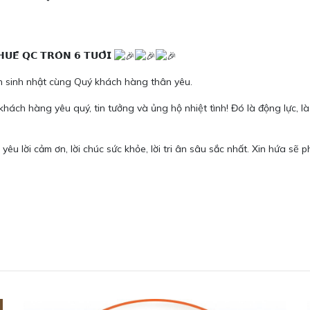
𝗨𝗘̂́ 𝗤𝗖 𝗧𝗥𝗢̀𝗡 𝟲 𝗧𝗨𝗢̂̉𝗜
ợc đón sinh nhật cùng Quý khách hàng thân yêu.
hiều quý khách hàng yêu quý, tin tưởng và ủng hộ nhiệt tình! Đó là động l
ng thân yêu lời cảm ơn, lời chúc sức khỏe, lời tri ân sâu sắc nhất. Xin h