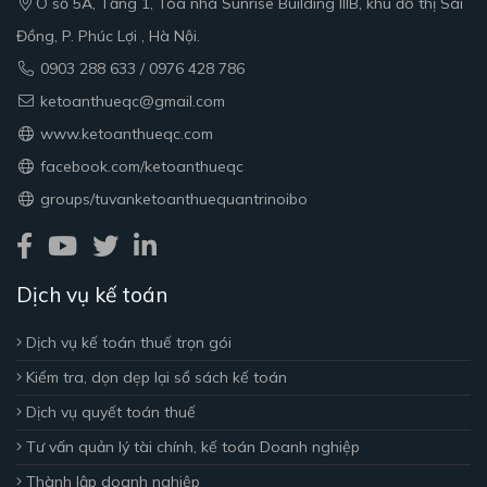
Ô số 5A, Tầng 1, Tòa nhà Sunrise Building IIIB, khu đô thị Sài
Đồng, P. Phúc Lợi , Hà Nội.
0903 288 633 / 0976 428 786
ketoanthueqc@gmail.com
www.ketoanthueqc.com
facebook.com/ketoanthueqc
groups/tuvanketoanthuequantrinoibo
Dịch vụ kế toán
Dịch vụ kế toán thuế trọn gói
Kiểm tra, dọn dẹp lại sổ sách kế toán
Dịch vụ quyết toán thuế
Tư vấn quản lý tài chính, kế toán Doanh nghiệp
Thành lập doanh nghiệp