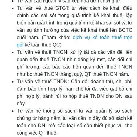
Tư vấn cách quản lý sắp xếp hóa đơn chứng từ.
Tư vấn về thuế GTGT: từ việc cách kê khai, điều
chỉnh các sai sót trong quá trình kê khai thuế, lập
biên bản giải trình trong quá trình kê khai sai sót và tư
vấn sự ảnh hưởng của việc kê khai thuế lên BCTC
cuối năm. (Tham khảo:
dịch vụ kế toán thuế trọn
gói
kế toán thuế QC)
Tư vấn về thuế TNCN: xử lý tất cả các vấn đề liên
quan đến thuế TNCN như đăng ký mst, cân đối chi
phí lương, các báo cáo liên quan đến thuế TNCN
như bc thuế TNCN tháng, quý, QT thuế TNCN năm.
Tư vấn về thuế TNDN: Cân đối doanh thu, chi phí,
đảm bảo tính hợp lý, hạn chế tối đa việc gạt bỏ chi
phí hợp lý, tránh rủi ro nộp thuế TNDN cho DN sau
này.
Tư vấn hệ thống sổ sách: tư vấn quản lý sổ sách
chứng từ hàng năm, tư vấn cần in đầy đủ số sách kế
toán cho DN, mở các loại sổ cần thiết phục vụ cho
công việc QT thuế.