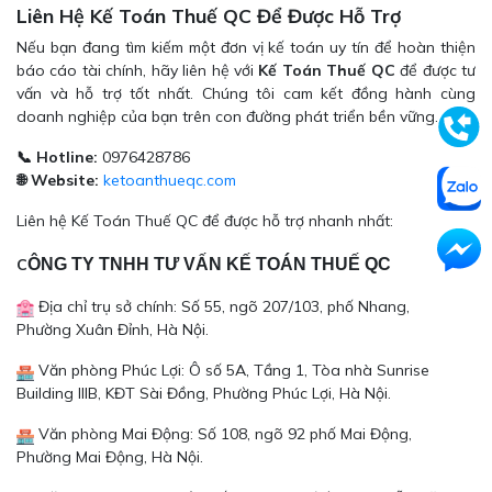
Liên Hệ Kế Toán Thuế QC Để Được Hỗ Trợ
Nếu bạn đang tìm kiếm một đơn vị kế toán uy tín để hoàn thiện
báo cáo tài chính, hãy liên hệ với
Kế Toán Thuế QC
để được tư
vấn và hỗ trợ tốt nhất. Chúng tôi cam kết đồng hành cùng
doanh nghiệp của bạn trên con đường phát triển bền vững.
📞 Hotline:
0976428786
🌐 Website:
ketoanthueqc.com
Liên hệ Kế Toán Thuế QC để được hỗ trợ nhanh nhất:
C
ÔNG TY TNHH TƯ VẤN KẾ TOÁN THUẾ QC
Địa chỉ trụ sở chính: Số 55, ngõ 207/103, phố Nhang,
Phường Xuân Đỉnh, Hà Nội.
Văn phòng Phúc Lợi: Ô số 5A, Tầng 1, Tòa nhà Sunrise
Building IIIB, KĐT Sài Đồng, Phường Phúc Lợi, Hà Nội.
Văn phòng Mai Động: Số 108, ngõ 92 phố Mai Động,
Phường Mai Động, Hà Nội.