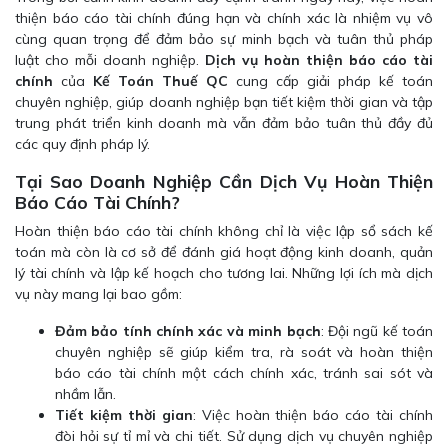
thiện báo cáo tài chính đúng hạn và chính xác là nhiệm vụ vô
cùng quan trọng để đảm bảo sự minh bạch và tuân thủ pháp
luật cho mỗi doanh nghiệp.
Dịch vụ hoàn thiện báo cáo tài
chính
của
Kế Toán Thuế QC
cung cấp giải pháp kế toán
chuyên nghiệp, giúp doanh nghiệp bạn tiết kiệm thời gian và tập
trung phát triển kinh doanh mà vẫn đảm bảo tuân thủ đầy đủ
các quy định pháp lý.
Tại Sao Doanh Nghiệp Cần Dịch Vụ Hoàn Thiện
Báo Cáo Tài Chính?
Hoàn thiện báo cáo tài chính không chỉ là việc lập sổ sách kế
toán mà còn là cơ sở để đánh giá hoạt động kinh doanh, quản
lý tài chính và lập kế hoạch cho tương lai. Những lợi ích mà dịch
vụ này mang lại bao gồm:
Đảm bảo tính chính xác và minh bạch
: Đội ngũ kế toán
chuyên nghiệp sẽ giúp kiểm tra, rà soát và hoàn thiện
báo cáo tài chính một cách chính xác, tránh sai sót và
nhầm lẫn.
Tiết kiệm thời gian
: Việc hoàn thiện báo cáo tài chính
đòi hỏi sự tỉ mỉ và chi tiết. Sử dụng dịch vụ chuyên nghiệp