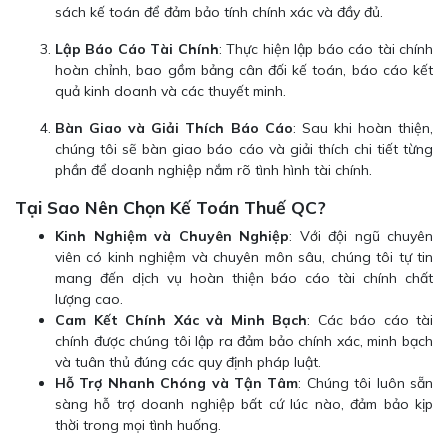
sách kế toán để đảm bảo tính chính xác và đầy đủ.
Lập Báo Cáo Tài Chính
: Thực hiện lập báo cáo tài chính
hoàn chỉnh, bao gồm bảng cân đối kế toán, báo cáo kết
quả kinh doanh và các thuyết minh.
Bàn Giao và Giải Thích Báo Cáo
: Sau khi hoàn thiện,
chúng tôi sẽ bàn giao báo cáo và giải thích chi tiết từng
phần để doanh nghiệp nắm rõ tình hình tài chính.
Tại Sao Nên Chọn Kế Toán Thuế QC?
Kinh Nghiệm và Chuyên Nghiệp
: Với đội ngũ chuyên
viên có kinh nghiệm và chuyên môn sâu, chúng tôi tự tin
mang đến dịch vụ hoàn thiện báo cáo tài chính chất
lượng cao.
Cam Kết Chính Xác và Minh Bạch
: Các báo cáo tài
chính được chúng tôi lập ra đảm bảo chính xác, minh bạch
và tuân thủ đúng các quy định pháp luật.
Hỗ Trợ Nhanh Chóng và Tận Tâm
: Chúng tôi luôn sẵn
sàng hỗ trợ doanh nghiệp bất cứ lúc nào, đảm bảo kịp
thời trong mọi tình huống.