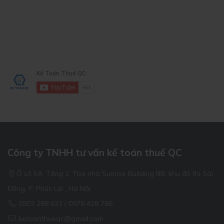
Công ty TNHH tư vấn kế toán thuế QC
Ô số 5A, Tầng 1, Tòa nhà Sunrise Building IIIB, khu đô thị Sài
Đồng, P. Phúc Lợi , Hà Nội.
0903 288 633 / 0976 428 786
ketoanthueqc@gmail.com