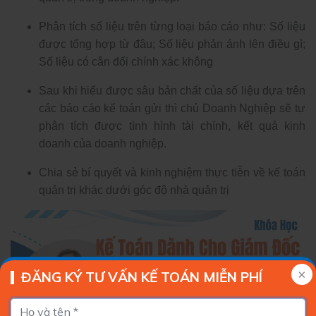
Phân tích số liệu trên từng loại báo cáo như: Số liệu
được tổng hợp từ đâu; Số liệu phản ánh lên điều gì;
Số liệu có cân đối chính xác không
Sau khi hiểu được sâu bản chất của số liệu dựa trên
các báo cáo kế toán gửi thì chủ Doanh Nghiệp sẽ tự
phân tích được tình hình tài chính, kết quả kinh
doanh của doanh nghiệp.
Chia sẻ bí quyết và kinh nghiệm thực tiễn về kế toán
quản trị khác dưới góc độ nhà quản trị
ĐĂNG KÝ TƯ VẤN KẾ TOÁN MIỄN PHÍ