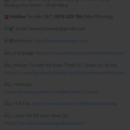
Phường Hòa Khánh - TP.Đà Nẵng
Hotline
Tư vấn 24/7:
0976 428 786
(Mrs.Phương)
Email: ketoanthueqc@gmail.com
Website:
http://ketoanthueqc.com/
Fanpage:
https://www.facebook.com/ketoanthueqc
Nhóm Tư Vấn Kế toán Thuế QC-Quản trị nội bộ:
https://www.facebook.com/groups/tuvanketoanthuequantr
Youtube:
https://www.youtube.com/@KeToanThueQC
TikTok:
https://www.tiktok.com/@ketoanthueqc
Zalo OA Kế toán thuế QC:
https://oa.zalo.me/manage/dashboard