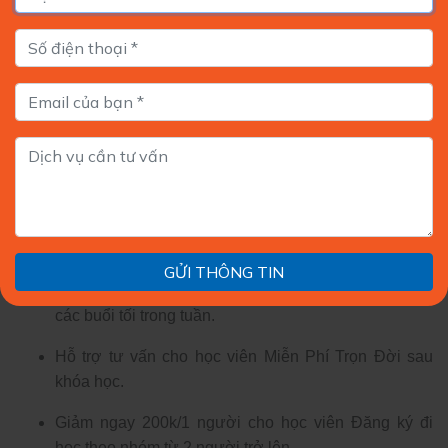
HỌC PHÍ CỦA KHÓA HỌC KẾ TOÁN DÀNH CHO GIÁM
ĐỐC
Học phí trọn gói:
5.680.000đ
(học phí đã bao gồm tài liệu và ăn nhẹ giữa buổi. Học viên
không cần đóng bất kì khoản chi phí nào khác)
Hotline Đăng Ký
:
0976 428 786 (Ms Phương)
GỬI THÔNG TIN
THỜI GIAN HỌC: Đăng ký học thứ 7, chủ nhật hoặc
các buổi tối trong tuần.
Hỗ trợ tư vấn cho học viên Miễn Phí Trọn Đời sau
khóa học.
Giảm ngay 200k/1 người cho học viên Đăng ký đi
học theo nhóm từ 2 người trở lên