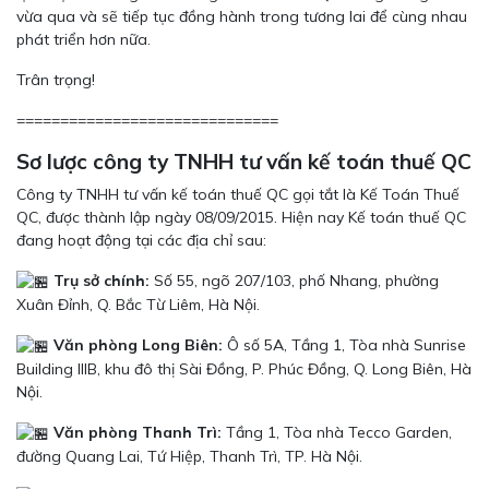
vừa qua và sẽ tiếp tục đồng hành trong tương lai để cùng nhau
phát triển hơn nữa.
Trân trọng!
==============================
Sơ lược công ty TNHH tư vấn kế toán thuế QC
Công ty TNHH tư vấn kế toán thuế QC gọi tắt là Kế Toán Thuế
QC, được thành lập ngày 08/09/2015. Hiện nay Kế toán thuế QC
đang hoạt động tại các địa chỉ sau:
Trụ sở chính:
Số 55, ngõ 207/103, phố Nhang, phường
Xuân Đỉnh, Q. Bắc Từ Liêm, Hà Nội.
Văn phòng Long Biên:
Ô số 5A, Tầng 1, Tòa nhà Sunrise
Building IIIB, khu đô thị Sài Đồng, P. Phúc Đồng, Q. Long Biên, Hà
Nội.
Văn phòng Thanh Trì:
Tầng 1, Tòa nhà Tecco Garden,
đường Quang Lai, Tứ Hiệp, Thanh Trì, TP. Hà Nội.