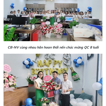
CB-NV cùng nhau hân hoan thổi nến chúc mừng QC 8 tuổi