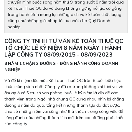
chuyển mình bước sang năm thứ 9, trong suốt 8 năm trôi qua
Kế Toán Thuế QC đã và đang không ngừng nỗ lực, cố gắng
trong hành trình mang lại những dịch vụ kế toán chất lượng
cũng như những giải pháp tối ưu nhất cho Quý Doanh
nghiệp.
CÔNG TY TNHH TƯ VẤN KẾ TOÁN THUẾ QC
TỔ CHỨC LỄ KỶ NIỆM 8 NĂM NGÀY THÀNH
LẬP CÔNG TY 08/09/2015 - 08/09/2023
8 NĂM 1 CHẶNG ĐƯỜNG - ĐỒNG HÀNH CÙNG DOANH
NGHIỆP
Và để kỉ niệm dấu mốc Kế Toán Thuế QC tròn 8 tuổi, bữa tiệc
chúc mừng sinh nhật Công ty đã ra trong không khí tươi vui và
ấm áp ở cả 5 trụ sở văn phòng, buổi lễ kỷ niệm là dịp để các
thành viên trong Ngôi nhà chung QC cùng nhau nhìn lại chặng
đường 8 năm đã qua, tổng kết những thành tựu đã đạt được,
chia sẻ những niềm vui cũng như thử thách trong công việc để
cùng đánh dấu những thành tích mới trên con đường phát triển
của công ty.