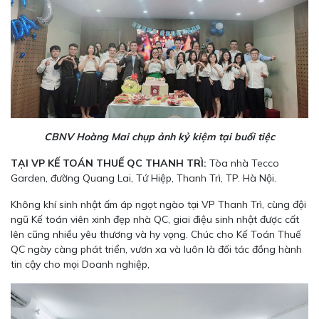
CBNV Hoàng Mai chụp ảnh kỷ kiệm tại buổi tiệc
TẠI VP KẾ TOÁN THUẾ QC THANH TRÌ:
Tòa nhà Tecco
Garden, đường Quang Lai, Tứ Hiệp, Thanh Trì, TP. Hà Nội.
Không khí sinh nhật ấm áp ngọt ngào tại VP Thanh Trì, cùng đội
ngũ Kế toán viên xinh đẹp nhà QC, giai điệu sinh nhật được cất
lên cũng nhiều yêu thương và hy vọng. Chúc cho Kế Toán Thuế
QC ngày càng phát triển, vươn xa và luôn là đối tác đồng hành
tin cậy cho mọi Doanh nghiệp,