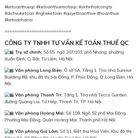
#ketoanthueqc #ketoanthuemotaqc #sinhnhatcongty
#dichvuketoan #ngheketoan #quyettoanthue #hoanthue
#ketoanhanoi
===========================
CÔNG TY TNHH TƯ VẤN KẾ TOÁN THUẾ QC
Trụ sở chính:
Số 55, ngõ 207/103, phố Nhang, phường
Xuân Đỉnh, Q. Bắc Từ Liêm, Hà Nội.
Văn phòng Long Biên:
Ô số 5A, Tầng 1, Tòa nhà Sunrise
Building IIIB, khu đô thị Sài Đồng, P. Phúc Đồng, Q. Long Biên, Hà
Nội.
Văn phòng Thanh Trì:
Tầng 1, Tòa nhà Tecco Garden,
đường Quang Lai, Tứ Hiệp, Thanh Trì, TP. Hà Nội.
Văn phòng Hoàng Mai:
Số 108, Ngõ 92 phố Mai Động,
Phường Mai Động, Quận Hoàng Mai, Thành phố Hà Nội.
Văn phòng Gia Lâm:
Số 51, Biệt thự Hoa Viên, Khu đô thị
Đặng Xá, Xã Đặng Xá, Huyện Gia Lâm, Hà Nội.