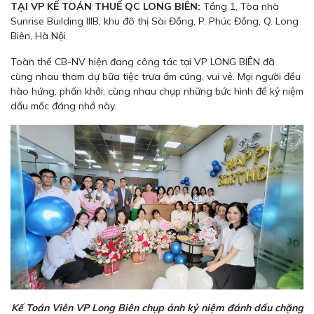
TẠI VP KẾ TOÁN THUẾ QC LONG BIÊN:
Tầng 1, Tòa nhà
Sunrise Building IIIB, khu đô thị Sài Đồng, P. Phúc Đồng, Q. Long
Biên, Hà Nội.
Toàn thể CB-NV hiện đang công tác tại VP LONG BIÊN đã
cùng nhau tham dự bữa tiệc trưa ấm cúng, vui vẻ. Mọi người đều
hào hứng, phấn khởi, cùng nhau chụp những bức hình để kỷ niệm
dấu mốc đáng nhớ này.
Kế Toán Viên VP Long Biên chụp ảnh kỷ niệm đánh dấu chặng