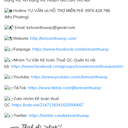
Hotline TƯ VẤN và HỖ TRỢ MIỄN PHÍ: 0976 428 786
(Mrs.Phương)
Email: ketoanthueqc@gmail.com
Website:
http://ketoanthueqc.com/
Fanpage:
https://www.facebook.com/ketoanthueqc
Nhóm Tư Vấn Kế toán Thuế QC-Quản trị nội
bộ:
https://www.facebook.com/groups/tuvanketoanthuequantrinoi
Youtube:
https://www.youtube.com/c/ketoanthueqc
TikTok:
https://www.tiktok.com/@ketoanthueqc
Zalo nhóm Kế toán thuế
QC:
https://zalo.me/2147136341620006467
Twitter:
https://twitter.com/ketoanthueqc