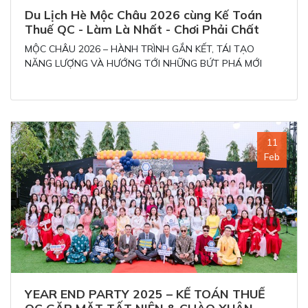
Du Lịch Hè Mộc Châu 2026 cùng Kế Toán
Thuế QC - Làm Là Nhất - Chơi Phải Chất
MỘC CHÂU 2026 – HÀNH TRÌNH GẮN KẾT, TÁI TẠO
NĂNG LƯỢNG VÀ HƯỚNG TỚI NHỮNG BỨT PHÁ MỚI
11
Feb
YEAR END PARTY 2025 – KẾ TOÁN THUẾ
QC GẶP MẶT TẤT NIÊN & CHÀO XUÂN