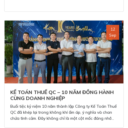
12
Sep
KẾ TOÁN THUẾ QC – 10 NĂM ĐỒNG HÀNH
CÙNG DOANH NGHIỆP
Buổi tiệc kỷ niệm 10 năm thành lập Công ty Kế Toán Thuế
QC đã khép lại trong không khí ấm áp, ý nghĩa và chan
chứa tình cảm. Đây không chỉ là một cột mốc đáng nhớ
mà còn là lời nhắc nhở để Kế Toán Thuế QC tiếp tục nỗ