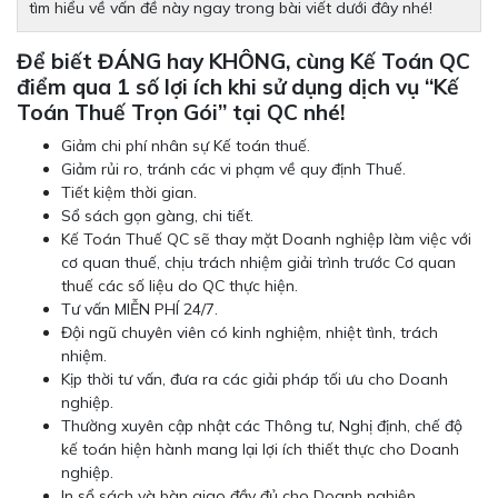
tìm hiểu về vấn đề này ngay trong bài viết dưới đây nhé!
Để biết ĐÁNG hay KHÔNG, cùng Kế Toán QC
điểm qua 1 số lợi ích khi sử dụng dịch vụ “Kế
Toán Thuế Trọn Gói” tại QC nhé!
Giảm chi phí nhân sự Kế toán thuế.
Giảm rủi ro, tránh các vi phạm về quy định Thuế.
Tiết kiệm thời gian.
Sổ sách gọn gàng, chi tiết.
Kế Toán Thuế QC sẽ thay mặt Doanh nghiệp làm việc với
cơ quan thuế, chịu trách nhiệm giải trình trước Cơ quan
thuế các số liệu do QC thực hiện.
Tư vấn MIỄN PHÍ 24/7.
Đội ngũ chuyên viên có kinh nghiệm, nhiệt tình, trách
nhiệm.
Kịp thời tư vấn, đưa ra các giải pháp tối ưu cho Doanh
nghiệp.
Thường xuyên cập nhật các Thông tư, Nghị định, chế độ
kế toán hiện hành mang lại lợi ích thiết thực cho Doanh
nghiệp.
In sổ sách và bàn giao đầy đủ cho Doanh nghiệp