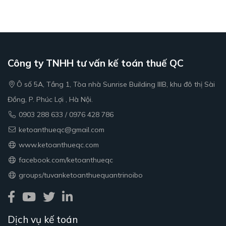
lực hơn nữa trên chặng đường phía trước.
Công ty TNHH tư vấn kế toán thuế QC
Ô số 5A, Tầng 1, Tòa nhà Sunrise Building IIIB, khu đô thị Sài
Đồng, P. Phúc Lợi , Hà Nội.
0903 288 633 / 0976 428 786
ketoanthueqc@gmail.com
www.ketoanthueqc.com
facebook.com/ketoanthueqc
groups/tuvanketoanthuequantrinoibo
Dịch vụ kế toán