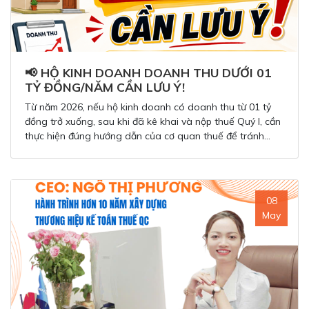
📢 HỘ KINH DOANH DOANH THU DƯỚI 01
TỶ ĐỒNG/NĂM CẦN LƯU Ý!
Từ năm 2026, nếu hộ kinh doanh có doanh thu từ 01 tỷ
đồng trở xuống, sau khi đã kê khai và nộp thuế Quý I, cần
thực hiện đúng hướng dẫn của cơ quan thuế để tránh
phát sinh sai sót.
08
May