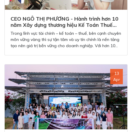
CEO NGÔ THỊ PHƯƠNG - Hành trình hơn 10
năm Xây dựng thương hiệu Kế Toán Thuế
QC
Trong lĩnh vực tài chính – kế toán – thuế, bên cạnh chuyên
môn vững vàng thì sự tận tâm và uy tín chính là nền tảng
tạo nên giá trị bền vững cho doanh nghiệp. Với hơn 10
năm hoạt động trong ngành dịch vụ kế toán – thuế, CEO
Ngô Thị Phương đã từng bước xây dựng và phát triển Kế
Toán Thuế QC trở thành đơn vị đồng hành đáng tin cậy
của hàng nghìn doanh nghiệp.
13
Apr