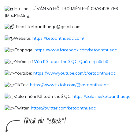
Hotline TƯ VẤN và HỖ TRỢ MIỄN PHÍ: 0976 428 786
(Mrs.Phương)
Email: ketoanthueqc@gmail.com
Website:
https://ketoanthueqc.com/
Fanpage:
https://www.facebook.com/ketoanthueqc
Nhóm Tư
Vấn Kế toán Thuế QC-Quản trị nội bộ
Youtube:
https://www.youtube.com/c/ketoanthueqc
TikTok:
https://www.tiktok.com/@ketoanthueqc
Zalo nhóm Kế toán thuế QC:
https://zalo.me/k
etoanthueqc
Twitter:
https://twitter.com/ketoanthueqc