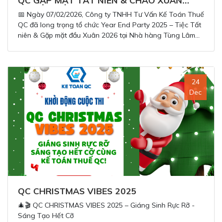
2026
📅 Ngày 07/02/2026, Công ty TNHH Tư Vấn Kế Toán Thuế
QC đã long trọng tổ chức Year End Party 2025 – Tiệc Tất
niên & Gặp mặt đầu Xuân 2026 tại Nhà hàng Tùng Lâm
BBQ Garden (Gia Lâm, Hà Nội), với sự tham dự của gần
150 cán bộ nhân viên cùng Quý Khách hàng, Quý Đối tác
thân thiết.
24
Dec
QC CHRISTMAS VIBES 2025
🎄🎬 QC CHRISTMAS VIBES 2025 – Giáng Sinh Rực Rỡ -
Sáng Tạo Hết Cỡ