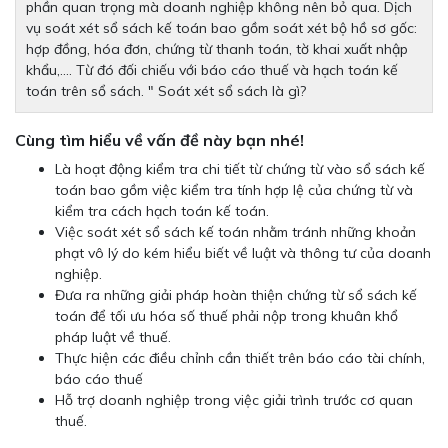
phần quan trọng mà doanh nghiệp không nên bỏ qua. Dịch
vụ soát xét sổ sách kế toán bao gồm soát xét bộ hồ sơ gốc:
hợp đồng, hóa đơn, chứng từ thanh toán, tờ khai xuất nhập
khẩu,…. Từ đó đối chiếu với báo cáo thuế và hạch toán kế
toán trên sổ sách. " Soát xét sổ sách là gì?
Cùng tìm hiểu về vấn đề này bạn nhé!
Là hoạt động kiểm tra chi tiết từ chứng từ vào sổ sách kế
toán bao gồm việc kiểm tra tính hợp lệ của chứng từ và
kiểm tra cách hạch toán kế toán.
Việc soát xét sổ sách kế toán nhằm tránh những khoản
phạt vô lý do kém hiểu biết về luật và thông tư của doanh
nghiệp.
Đưa ra những giải pháp hoàn thiện chứng từ sổ sách kế
toán để tối ưu hóa số thuế phải nộp trong khuân khổ
pháp luật về thuế.
Thực hiện các điều chỉnh cần thiết trên báo cáo tài chính,
báo cáo thuế
Hỗ trợ doanh nghiệp trong việc giải trình trước cơ quan
thuế.