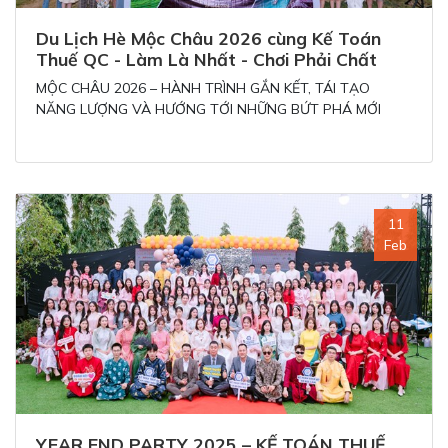
Du Lịch Hè Mộc Châu 2026 cùng Kế Toán
Thuế QC - Làm Là Nhất - Chơi Phải Chất
MỘC CHÂU 2026 – HÀNH TRÌNH GẮN KẾT, TÁI TẠO
NĂNG LƯỢNG VÀ HƯỚNG TỚI NHỮNG BỨT PHÁ MỚI
11
Feb
YEAR END PARTY 2025 – KẾ TOÁN THUẾ