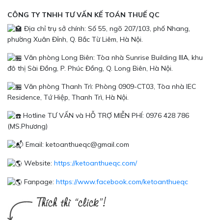
CÔNG TY TNHH TƯ VẤN KẾ TOÁN THUẾ QC
Địa chỉ trụ sở chính: Số 55, ngõ 207/103, phố Nhang,
phường Xuân Đỉnh, Q. Bắc Từ Liêm, Hà Nội.
Văn phòng Long Biên: Tòa nhà Sunrise Building IIIA, khu
đô thị Sài Đồng, P. Phúc Đồng, Q. Long Biên, Hà Nội.
Văn phòng Thanh Trì: Phòng 0909-CT03, Tòa nhà IEC
Residence, Tứ Hiệp, Thanh Trì, Hà Nội.
Hotline TƯ VẤN và HỖ TRỢ MIỄN PHÍ: 0976 428 786
(MS.Phương)
Email: ketoanthueqc@gmail.com
Website:
https://ketoanthueqc.com/
Fanpage:
https://www.facebook.com/ketoanthueqc