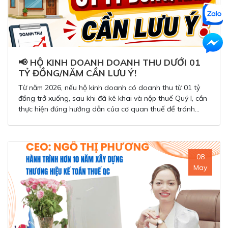
📢 HỘ KINH DOANH DOANH THU DƯỚI 01
TỶ ĐỒNG/NĂM CẦN LƯU Ý!
Từ năm 2026, nếu hộ kinh doanh có doanh thu từ 01 tỷ
đồng trở xuống, sau khi đã kê khai và nộp thuế Quý I, cần
thực hiện đúng hướng dẫn của cơ quan thuế để tránh
phát sinh sai sót.
08
May