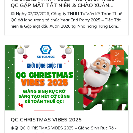
QC GẶP MẶT TẤT NIÊN & CHÀO XUÂN
2026
📅 Ngày 07/02/2026, Công ty TNHH Tư Vấn Kế Toán Thuế
QC đã long trọng tổ chức Year End Party 2025 – Tiệc Tất
niên & Gặp mặt đầu Xuân 2026 tại Nhà hàng Tùng Lâm
BBQ Garden (Gia Lâm, Hà Nội), với sự tham dự của gần
150 cán bộ nhân viên cùng Quý Khách hàng, Quý Đối tác
thân thiết.
24
Dec
QC CHRISTMAS VIBES 2025
🎄🎬 QC CHRISTMAS VIBES 2025 – Giáng Sinh Rực Rỡ -