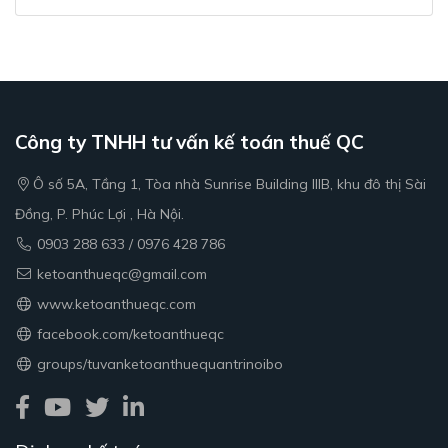
mà còn là lời nhắc nhở để Kế Toán Thuế QC tiếp tục nỗ
lực hơn nữa trên chặng đường phía trước.
Công ty TNHH tư vấn kế toán thuế QC
Ô số 5A, Tầng 1, Tòa nhà Sunrise Building IIIB, khu đô thị Sài
Đồng, P. Phúc Lợi , Hà Nội.
0903 288 633 / 0976 428 786
ketoanthueqc@gmail.com
www.ketoanthueqc.com
facebook.com/ketoanthueqc
groups/tuvanketoanthuequantrinoibo