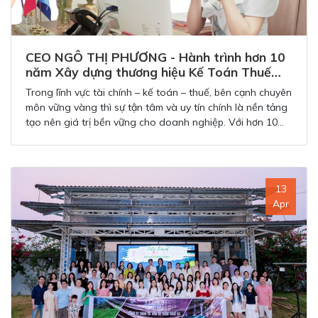
CEO NGÔ THỊ PHƯƠNG - Hành trình hơn 10
năm Xây dựng thương hiệu Kế Toán Thuế
QC
Trong lĩnh vực tài chính – kế toán – thuế, bên cạnh chuyên
môn vững vàng thì sự tận tâm và uy tín chính là nền tảng
tạo nên giá trị bền vững cho doanh nghiệp. Với hơn 10
năm hoạt động trong ngành dịch vụ kế toán – thuế, CEO
Ngô Thị Phương đã từng bước xây dựng và phát triển Kế
Toán Thuế QC trở thành đơn vị đồng hành đáng tin cậy
của hàng nghìn doanh nghiệp.
13
Apr