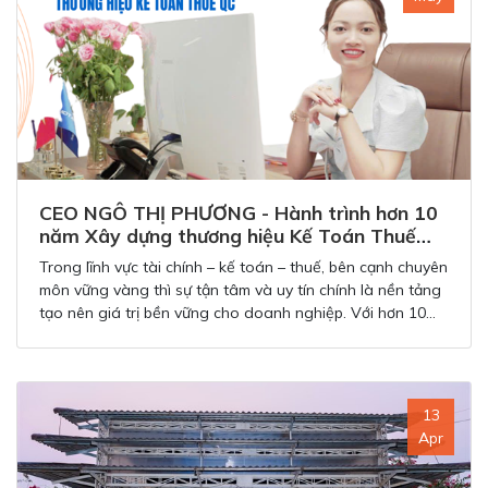
CEO NGÔ THỊ PHƯƠNG - Hành trình hơn 10
năm Xây dựng thương hiệu Kế Toán Thuế
QC
Trong lĩnh vực tài chính – kế toán – thuế, bên cạnh chuyên
môn vững vàng thì sự tận tâm và uy tín chính là nền tảng
tạo nên giá trị bền vững cho doanh nghiệp. Với hơn 10
năm hoạt động trong ngành dịch vụ kế toán – thuế, CEO
Ngô Thị Phương đã từng bước xây dựng và phát triển Kế
Toán Thuế QC trở thành đơn vị đồng hành đáng tin cậy
của hàng nghìn doanh nghiệp.
13
Apr