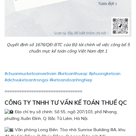
Quyết định số 1676/QĐ-BTC của Bộ tài chính về việc công bố 5
chuẩn mực kế toán công Việt Nam đợt 1
#chuanmucketoanvietnam
#ketoanthueqc
#phuongketoan
#dichvuketoantrongoi
#ketoandoanhnghiep
================================
CÔNG TY TNHH TƯ VẤN KẾ TOÁN THUẾ QC
Địa chỉ trụ sở chính: Số 55, ngõ 207/103, phố Nhang,
phường Xuân Đỉnh, Q. Bắc Từ Liêm, Hà Nội.
Văn phòng Long Biên: Tòa nhà Sunrise Building IIIA, khu