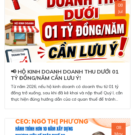
08
Jul
📢 HỘ KINH DOANH DOANH THU DƯỚI 01
TỶ ĐỒNG/NĂM CẦN LƯU Ý!
Từ năm 2026, nếu hộ kinh doanh có doanh thu từ 01 tỷ
đồng trở xuống, sau khi đã kê khai và nộp thuế Quý I, cần
thực hiện đúng hướng dẫn của cơ quan thuế để tránh
phát sinh sai sót.
08
May