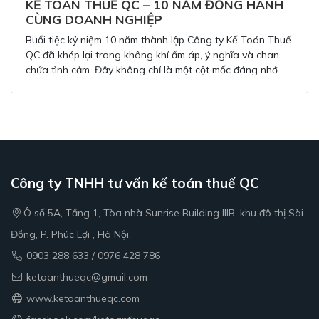
KẾ TOÁN THUẾ QC – 10 NĂM ĐỒNG HÀNH
CÙNG DOANH NGHIỆP
Buổi tiệc kỷ niệm 10 năm thành lập Công ty Kế Toán Thuế
QC đã khép lại trong không khí ấm áp, ý nghĩa và chan
chứa tình cảm. Đây không chỉ là một cột mốc đáng nhớ
mà còn là lời nhắc nhở để Kế Toán Thuế QC tiếp tục nỗ
lực hơn nữa trên chặng đường phía trước.
Công ty TNHH tư vấn kế toán thuế QC
Ô số 5A, Tầng 1, Tòa nhà Sunrise Building IIIB, khu đô thị Sài
Đồng, P. Phúc Lợi , Hà Nội.
0903 288 633 / 0976 428 786
ketoanthueqc@gmail.com
www.ketoanthueqc.com