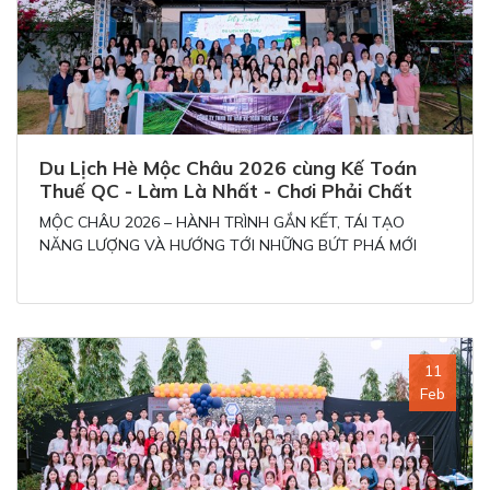
Du Lịch Hè Mộc Châu 2026 cùng Kế Toán
Thuế QC - Làm Là Nhất - Chơi Phải Chất
MỘC CHÂU 2026 – HÀNH TRÌNH GẮN KẾT, TÁI TẠO
NĂNG LƯỢNG VÀ HƯỚNG TỚI NHỮNG BỨT PHÁ MỚI
11
Feb