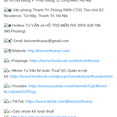
đô thị Sài Đồng, P. Phúc Đồng, Q. Long Biên, Hà Nội.
Văn phòng Thanh Trì: Phòng 0909-CT03, Tòa nhà IEC
Residence, Tứ Hiệp, Thanh Trì, Hà Nội.
Hotline TƯ VẤN và HỖ TRỢ MIỄN PHÍ: 0976 428 786
(MS.Phương)
Email: ketoanthueqc@gmail.com
Website:
http://ketoanthueqc.com/
Fanpage:
https://www.facebook.com/ketoanthueqc
Nhóm Tư Vấn Kế toán Thuế QC-Quản trị nội
bộ:
https://www.facebook.com/groups/tuvanketoanthuequantrinoi
Youtube:
https://www.youtube.com/channel/UCyEAEnxd-
M_UqDmkZtZfSQg
TikTok:
https://www.tiktok.com/@ketoanthueqc
Zalo nhóm Kế toán thuế
QC:
https://oa.zalo.me/manage/dashboard