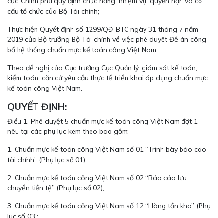
của Chính phủ quy định chức năng, nhiệm vụ, quyền hạn và cơ
cấu tổ chức của Bộ Tài chính;
Thực hiện Quyết định số 1299/QĐ-BTC ngày 31 tháng 7 năm
2019 của Bộ trưởng Bộ Tài chính về việc phê duyệt Đề án công
bố hệ thống chuẩn mực kế toán công Việt Nam;
Theo đề nghị của Cục trưởng Cục Quản lý, giám sát kế toán,
kiểm toán; căn cứ yêu cầu thực tế triển khai áp dụng chuẩn mực
kế toán công Việt Nam.
QUYẾT ĐỊNH:
Điều 1. Phê duyệt 5 chuẩn mực kế toán công Việt Nam đợt 1
nêu tại các phụ lục kèm theo bao gồm:
1. Chuẩn mực kế toán công Việt Nam số 01 “Trình bày báo cáo
tài chính” (Phụ lục số 01);
2. Chuẩn mực kế toán công Việt Nam số 02 “Báo cáo lưu
chuyển tiền tệ” (Phụ lục số 02);
3. Chuẩn mực kế toán công Việt Nam số 12 “Hàng tồn kho” (Phụ
lục số 03);