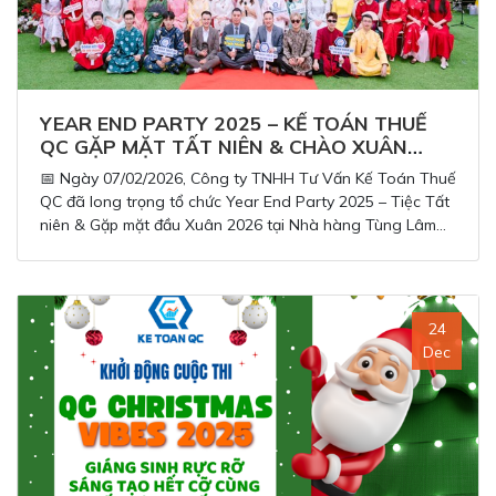
YEAR END PARTY 2025 – KẾ TOÁN THUẾ
QC GẶP MẶT TẤT NIÊN & CHÀO XUÂN
2026
📅 Ngày 07/02/2026, Công ty TNHH Tư Vấn Kế Toán Thuế
QC đã long trọng tổ chức Year End Party 2025 – Tiệc Tất
niên & Gặp mặt đầu Xuân 2026 tại Nhà hàng Tùng Lâm
BBQ Garden (Gia Lâm, Hà Nội), với sự tham dự của gần
150 cán bộ nhân viên cùng Quý Khách hàng, Quý Đối tác
thân thiết.
24
Dec